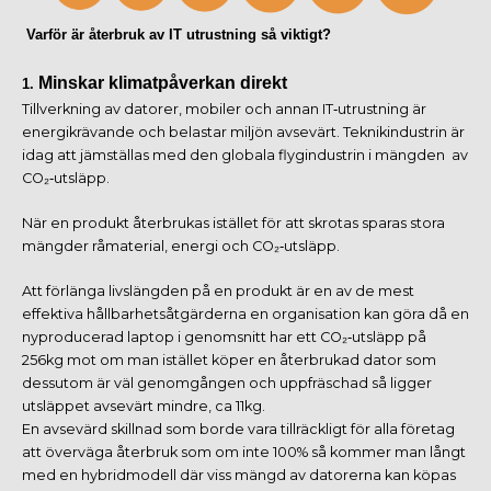
Varför är återbruk av IT utrustning så viktigt?
Minskar klimatpåverkan direkt
1.
Tillverkning av datorer, mobiler och annan IT‑utrustning är
energikrävande och belastar miljön avsevärt. Teknikindustrin är
idag att jämställas med den globala flygindustrin i mängden av
CO₂‑utsläpp.
När en produkt återbrukas istället för att skrotas sparas stora
mängder råmaterial, energi och CO₂‑utsläpp.
Att förlänga livslängden på en produkt är en av de mest
effektiva hållbarhetsåtgärderna en organisation kan göra då en
nyproducerad laptop i genomsnitt har ett CO₂‑utsläpp på
256kg mot om man istället köper en återbrukad dator som
dessutom är väl genomgången och uppfräschad så ligger
utsläppet avsevärt mindre, ca 11kg.
En avsevärd skillnad som borde vara tillräckligt för alla företag
att överväga återbruk som om inte 100% så kommer man långt
med en hybridmodell där viss mängd av datorerna kan köpas