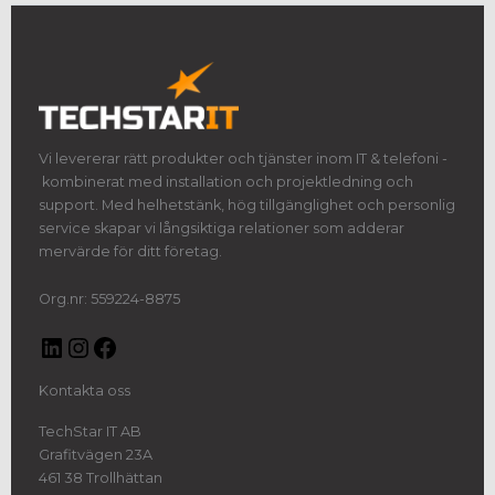
Vi levererar rätt produkter och tjänster inom IT & telefoni -
kombinerat med installation och projektledning och
support. Med helhetstänk, hög tillgänglighet och personlig
service skapar vi långsiktiga relationer som adderar
mervärde för ditt företag.
Org.nr: 559224-8875
Kontakta oss
TechStar IT AB
Grafitvägen 23A
461 38 Trollhättan