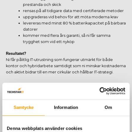
prestanda och skick
rensas på all tidigare data med certifierade metoder
uppgraderas vid behov för att möta moderna krav
levereras med minst 80 % batterikapacitet på bärbara
datorer
kommer med flera års garanti, så ni får samma
trygghet som vid ett nyköp
Resultatet?
Ni får pålitlig IT‑utrustning som fungerar utmärkt för både
kontor och hybridarbete samtidigt som ni minskar kostnaderna
och aktivt bidrar till en mer cirkulär och hållbar IT‑strategi.
Techstar IT – hjälper dig välja rätt
Hållbar IT behöver inte vara krångligt. Techstar IT hjälper
företag att göra smarta val genom hela livscykeln – från att
Samtycke
Information
Om
återvinna och ta tillvara gammal utrustning till att välja rätt
återbrukad eller klimatsmart hårdvara när det är dags att köpa
nytt. Med vår erfarenhet av både teknik och
användarbeteenden guidar vi dig till lösningar som minskar
Denna webbplats använder cookies