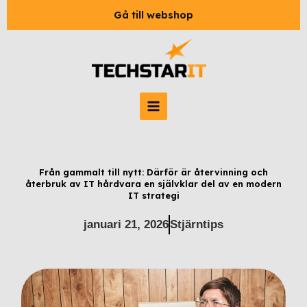
Hoppa
LinkedIn
Instagram
Facebook
Gå till webshop
till
innehåll
Från gammalt till nytt: Därför är återvinning och
återbruk av IT hårdvara en självklar del av en modern
IT strategi
januari 21, 2026
Stjärntips