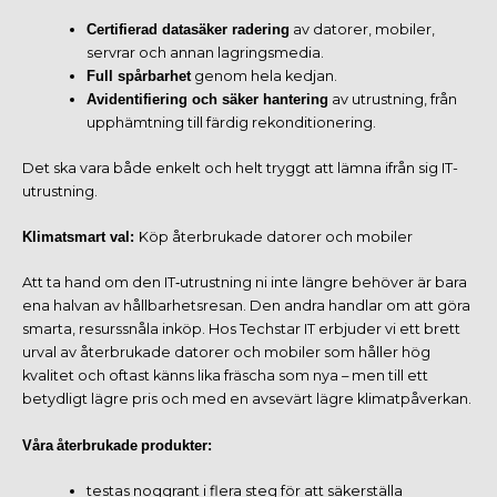
Certifierad datasäker radering
av datorer, mobiler,
servrar och annan lagringsmedia.
Full spårbarhet
genom hela kedjan.
Avidentifiering och säker hantering
av utrustning, från
upphämtning till färdig rekonditionering.
Det ska vara både enkelt och helt tryggt att lämna ifrån sig IT-
utrustning.
Klimatsmart val:
Köp återbrukade datorer och mobiler
Att ta hand om den IT‑utrustning ni inte längre behöver är bara
ena halvan av hållbarhetsresan. Den andra handlar om att göra
smarta, resurssnåla inköp. Hos Techstar IT erbjuder vi ett brett
urval av återbrukade datorer och mobiler som håller hög
kvalitet och oftast känns lika fräscha som nya – men till ett
betydligt lägre pris och med en avsevärt lägre klimatpåverkan.
Våra
återbrukade
produkter:
testas noggrant i flera steg för att säkerställa