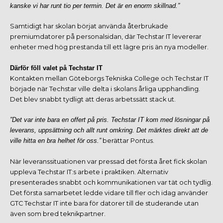
kanske vi har runt tio per termin. Det är en enorm skillnad.”
Samtidigt har skolan börjat använda återbrukade
premiumdatorer på personalsidan, där Techstar IT levererar
enheter med hög prestanda till ett lägre pris än nya modeller.
Därför föll valet på Techstar IT
Kontakten mellan Göteborgs Tekniska College och Techstar IT
började när Techstar ville delta i skolans årliga upphandling.
Det blev snabbt tydligt att deras arbetssätt stack ut.
”Det var inte bara en offert på pris. Techstar IT kom med lösningar på
leverans, uppsättning och allt runt omkring. Det märktes direkt att de
ville hitta en bra helhet för oss.”
berättar Pontus.
När leveranssituationen var pressad det första året fick skolan
uppleva Techstar IT:s arbete i praktiken. Alternativ
presenterades snabbt och kommunikationen var tät och tydlig.
Det första samarbetet ledde vidare till fler och idag använder
GTC Techstar IT inte bara för datorer till de studerande utan
även som bred teknikpartner.