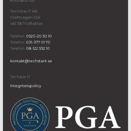
Kontakta oss
TechStar IT AB
Grafitvägen 23A
461 38 Trollhättan
Telefon:
0520-20 50 10
Telefon:
031-377 01 70
Telefon:
08-122 552 10
kontakt@techstarit.se
Techstar IT
Integritetspolicy