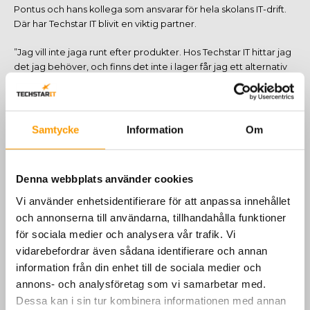
Pontus och hans kollega som ansvarar för hela skolans IT-drift.
Där har Techstar IT blivit en viktig partner.
”Jag vill inte jaga runt efter produkter. Hos Techstar IT hittar jag
det jag behöver, och finns det inte i lager får jag ett alternativ
direkt. Det sparar otroligt mycket tid.” uttrycker Pontus.
Göteborgs Tekniska College står dessutom inför renovering av
flera datorsalar de kommande åren. Att kunna förlita sig på att
Samtycke
Information
Om
Techstar IT finns där och stöttar med både inköp och kunskap
är en stor fördel.
Denna webbplats använder cookies
Pontus sammanfattar skolans syn på framtiden i samarbetet:
Vi använder enhetsidentifierare för att anpassa innehållet
och annonserna till användarna, tillhandahålla funktioner
för sociala medier och analysera vår trafik. Vi
vidarebefordrar även sådana identifierare och annan
Jag ser att vi långsiktigt kommer fortsätta jobba med Techstar IT.
information från din enhet till de sociala medier och
Jag har svårt att se någon annan som matchar våra behov lika
annons- och analysföretag som vi samarbetar med.
bra."
Dessa kan i sin tur kombinera informationen med annan