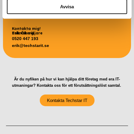
Avvisa
Kontakta mig!
Erik Öberg
Teknisk säljare
0520 447 193
erik@techstarit.se
Är du nyfiken på hur vi kan hjälpa ditt företag med era IT-
utmaningar? Kontakta oss för ett förutsättningslöst samtal.
Kontakta Techstar IT