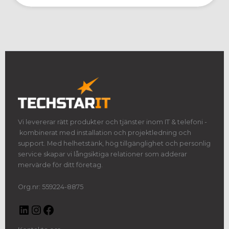
Vi levererar rätt produkter och tjänster inom IT & telefoni -
kombinerat med installation och projektledning och
support. Med helhetstänk, hög tillgänglighet och personlig
service skapar vi långsiktiga relationer som adderar
mervärde för ditt företag.
Org.nr: 559224-8875