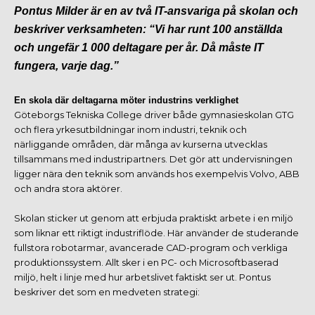
Pontus Milder är en av två IT-ansvariga på skolan och
beskriver verksamheten: “Vi har runt 100 anställda
och ungefär 1 000 deltagare per år. Då måste IT
fungera, varje dag.”
En skola där deltagarna möter industrins verklighet
Göteborgs Tekniska College driver både gymnasieskolan GTG
och flera yrkesutbildningar inom industri, teknik och
närliggande områden, där många av kurserna utvecklas
tillsammans med industripartners. Det gör att undervisningen
ligger nära den teknik som används hos exempelvis Volvo, ABB
och andra stora aktörer.
Skolan sticker ut genom att erbjuda praktiskt arbete i en miljö
som liknar ett riktigt industriflöde. Här använder de studerande
fullstora robotarmar, avancerade CAD-program och verkliga
produktionssystem. Allt sker i en PC- och Microsoftbaserad
miljö, helt i linje med hur arbetslivet faktiskt ser ut. Pontus
beskriver det som en medveten strategi: