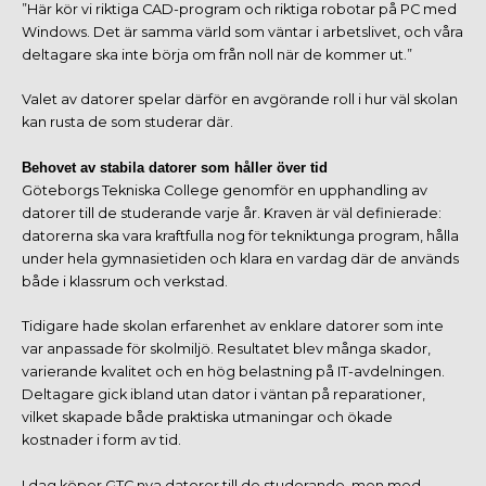
”Här kör vi riktiga CAD-program och riktiga robotar på PC med
Windows. Det är samma värld som väntar i arbetslivet, och våra
deltagare ska inte börja om från noll när de kommer ut.”
Valet av datorer spelar därför en avgörande roll i hur väl skolan
kan rusta de som studerar där.
Behovet av stabila datorer som håller över tid
Göteborgs Tekniska College genomför en upphandling av
datorer till de studerande varje år. Kraven är väl definierade:
datorerna ska vara kraftfulla nog för tekniktunga program, hålla
under hela gymnasietiden och klara en vardag där de används
både i klassrum och verkstad.
Tidigare hade skolan erfarenhet av enklare datorer som inte
var anpassade för skolmiljö. Resultatet blev många skador,
varierande kvalitet och en hög belastning på IT-avdelningen.
Deltagare gick ibland utan dator i väntan på reparationer,
vilket skapade både praktiska utmaningar och ökade
kostnader i form av tid.
I dag köper GTC nya datorer till de studerande, men med